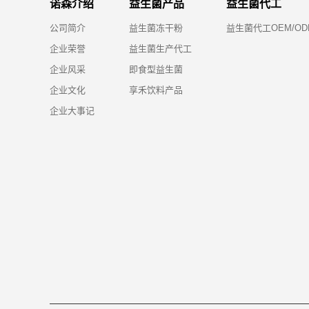
诺森介绍
益生菌产品
益生菌代工
公司简介
益生菌冻干粉
益生菌代工OEM/OD
企业荣誉
益生菌生产代工
企业风采
即食型益生菌
企业文化
享禾饮料产品
企业大事记