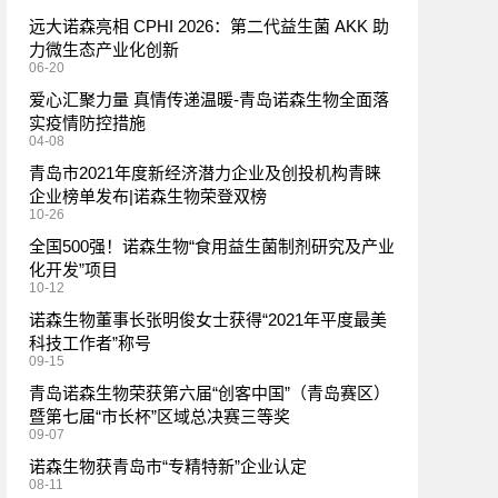
远大诺森亮相 CPHI 2026：第二代益生菌 AKK 助
力微生态产业化创新
06-20
爱心汇聚力量 真情传递温暖-青岛诺森生物全面落
实疫情防控措施
04-08
青岛市2021年度新经济潜力企业及创投机构青睐
企业榜单发布|诺森生物荣登双榜
10-26
全国500强！诺森生物“食用益生菌制剂研究及产业
化开发”项目
10-12
诺森生物董事长张明俊女士获得“2021年平度最美
科技工作者”称号
09-15
青岛诺森生物荣获第六届“创客中国”（青岛赛区）
暨第七届“市长杯”区域总决赛三等奖
09-07
诺森生物获青岛市“专精特新”企业认定
08-11