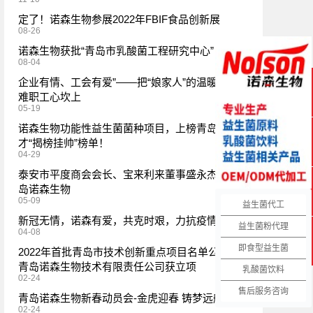
定了！诺森生物参展2022年FBIF食品创新展
08-26
诺森生物获批“青岛市乳酸菌工程研究中心”
08-04
企业有情、工会有爱”——把“娘家人”的温暖送到困
难职工心坎上
在线QQ
05-19
诺森生物功能性益生菌菌种项目，上榜青岛首批人
才“揭榜挂帅”榜单！
04-29
服务热线
泰安市平度商会会长、宝来利来董事盛永杰参观青
岛诺森生物
05-09
益生菌代工
微信客服
新冠无情，诺森有爱，共克时艰，力抗疫情
益生菌粉代理
04-08
即食型益生菌
2022年首批青岛市技术创新重点项目名单公布！
网站导航
青岛诺森生物技术有限责任公司获立项
乳酸菌饮料
02-24
售后服务咨询
青岛诺森生物新春动员会-金虎迎春 铸梦远航
02-24