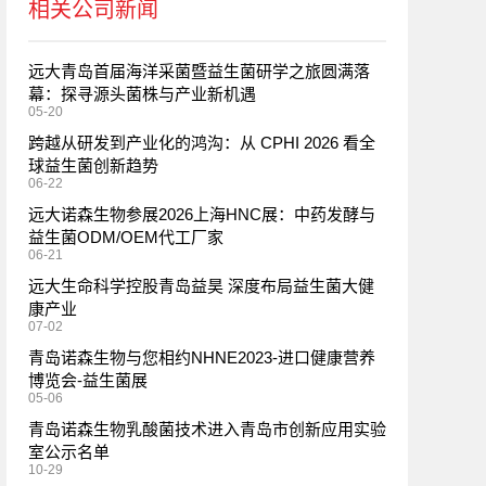
相关公司新闻
远大青岛首届海洋采菌暨益生菌研学之旅圆满落
幕：探寻源头菌株与产业新机遇
05-20
跨越从研发到产业化的鸿沟：从 CPHI 2026 看全
球益生菌创新趋势
06-22
远大诺森生物参展2026上海HNC展：中药发酵与
益生菌ODM/OEM代工厂家
06-21
远大生命科学控股青岛益昊 深度布局益生菌大健
康产业
07-02
青岛诺森生物与您相约NHNE2023-进口健康营养
博览会-益生菌展
05-06
青岛诺森生物乳酸菌技术进入青岛市创新应用实验
室公示名单
10-29