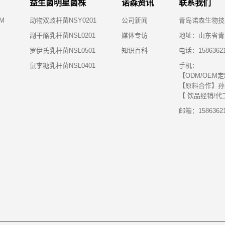
益生菌明星菌株
诺森资讯
联系我们
M
动物双歧杆菌NSY0201
公司新闻
青岛诺森生物技
副干酪乳杆菌NSL0201
媒体专访
地址：山东省青
罗伊氏乳杆菌NSL0501
知识百科
电话：15863621
鼠李糖乳杆菌NSL0401
手机：
【ODM/OEM定制
【原料合作】孙先生
【 饮品经销/代工】
邮箱：15863621