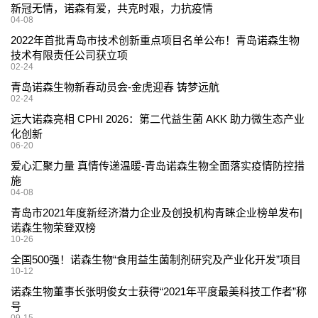
新冠无情，诺森有爱，共克时艰，力抗疫情
04-08
2022年首批青岛市技术创新重点项目名单公布！青岛诺森生物
技术有限责任公司获立项
02-24
青岛诺森生物新春动员会-金虎迎春 铸梦远航
02-24
远大诺森亮相 CPHI 2026：第二代益生菌 AKK 助力微生态产业
化创新
06-20
爱心汇聚力量 真情传递温暖-青岛诺森生物全面落实疫情防控措
施
04-08
青岛市2021年度新经济潜力企业及创投机构青睐企业榜单发布|
诺森生物荣登双榜
10-26
全国500强！诺森生物“食用益生菌制剂研究及产业化开发”项目
10-12
诺森生物董事长张明俊女士获得“2021年平度最美科技工作者”称
号
09-15