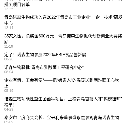
授奖项目名单
12-25
青岛诺森生物成功入选2022年青岛市工业企业“一企一技术”研发
中心
12-14
35家入围，总奖金600万元！青岛诺森生物拟获创新创业大赛奖
励
11-10
定了！诺森生物参展2022年FBIF食品创新展
08-26
诺森生物获批“青岛市乳酸菌工程研究中心”
08-04
企业有情、工会有爱”——把“娘家人”的温暖送到困难职工心坎
上
05-19
诺森生物功能性益生菌菌种项目，上榜青岛首批人才“揭榜挂帅”
榜单！
04-29
泰安市平度商会会长、宝来利来董事盛永杰参观青岛诺森生物
05-09