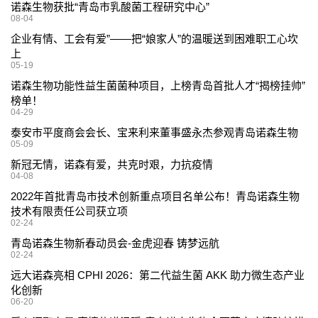
诺森生物获批“青岛市乳酸菌工程研究中心”
08-04
企业有情、工会有爱”——把“娘家人”的温暖送到困难职工心坎
上
05-19
诺森生物功能性益生菌菌种项目，上榜青岛首批人才“揭榜挂帅”
榜单！
04-29
泰安市平度商会会长、宝来利来董事盛永杰参观青岛诺森生物
05-09
新冠无情，诺森有爱，共克时艰，力抗疫情
04-08
2022年首批青岛市技术创新重点项目名单公布！青岛诺森生物
技术有限责任公司获立项
02-24
青岛诺森生物新春动员会-金虎迎春 铸梦远航
02-24
远大诺森亮相 CPHI 2026：第二代益生菌 AKK 助力微生态产业
化创新
06-20