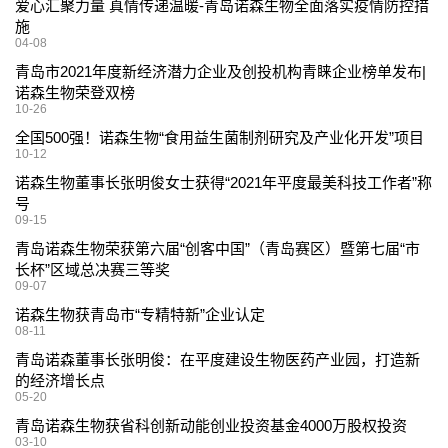
爱心汇聚力量 真情传递温暖-青岛诺森生物全面落实疫情防控措
施
04-08
青岛市2021年度新经济潜力企业及创投机构青睐企业榜单发布|
诺森生物荣登双榜
10-26
全国500强！诺森生物“食用益生菌制剂研究及产业化开发”项目
10-12
诺森生物董事长张明俊女士获得“2021年平度最美科技工作者”称
号
09-15
青岛诺森生物荣获第六届“创客中国”（青岛赛区）暨第七届“市
长杯”区域总决赛三等奖
09-07
诺森生物获青岛市“专精特新”企业认定
08-11
青岛诺森董事长张明俊：在平度建设生物医药产业园，打造新
的经济增长点
05-20
青岛诺森生物获省科创新动能创业投资基金4000万股权投资
03-10